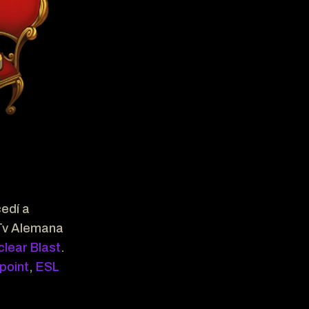
edí a
 Tv Alemana
clear Blast
.
point
,
ESL