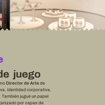
e
de juego
omo
Director de Arte
de
va, identidad corporativa,
s. También jugué un papel
rganizado por capas de