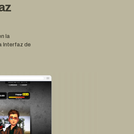
az
n la
a Interfaz de