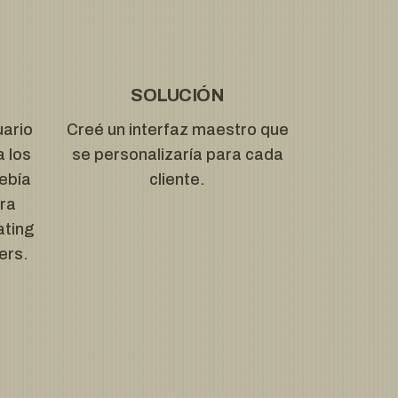
SOLUCIÓN
uario
Creé un interfaz maestro que
a los
se personalizaría para cada
debía
cliente.
ara
ating
ers.